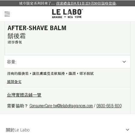
城市限定系列回來了...
探索禮盒於8月1日至9月30日限時登場
.
AFTER-SHAVE BALM
個人香氛系列
鬍後霜
室內香氛系列
理容香氣
個人護理系列
容量:
日常理容系列
清爽的鬍後霜，讓肌膚感覺柔軟順滑，滋潤，卻不黏膩
展開全文
別緻小物
台灣實體店鋪一覽
探索體驗裝
需要協助？
ConsumerCare-tw@lelabofragrances.com
/
0800-668-800
影像紀錄
關於我們
關於Le Labo