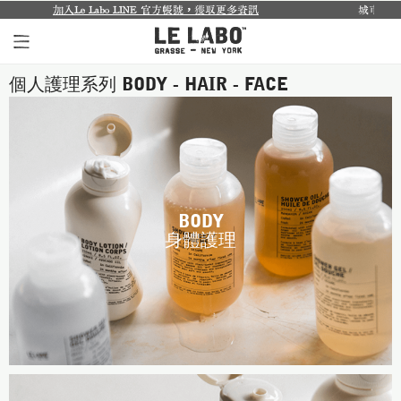
更多資訊
城市限定系列回來了...
探索禮盒於8月1日至9月30日限時
個人護理系列 BODY - HAIR - FACE
個人香氛系列
室內香氛系列
個人護理系列
日常理容系列
BODY
身體護理
別緻小物
探索體驗裝
影像紀錄
關於我們