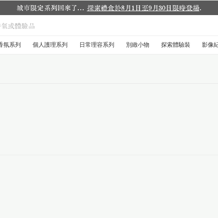
城市限定系列回來了...
探索禮盒於8月1日至9月30日限時登場
.
香氛系列
個人護理系列
日常理容系列
別緻小物
探索體驗裝
影像