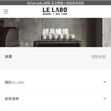
加入Le Labo LINE 官方帳號，獲取更多資訊
個人香氛系列
經典蠟燭
室內香氛系列
個人護理系列
日常理容系列
篩選:
清除全部
別緻小物
探索體驗裝
關於Le Labo
影像紀錄
顧客服務
關於我們