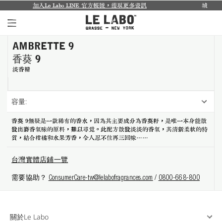
加入Le Labo LINE 官方帳號，獲取更多資訊
城市限定系列回來了
AMBRETTE 9
個人香氛系列
香葵 9
室內香氛系列
淡香精
個人護理系列
容量:
日常理容系列
香葵 9無疑是一款稀有的香水，因為其主要成分為香葵籽，是唯一本身能散
發出麝香氣味的原料，難以尋覓。此配方散發淡淡的香氣，其清新柔軟的特
別緻小物
質，結合柑橘和水果芳香，令人忍不住再三回味……
探索體驗裝
台灣實體店鋪一覽
需要協助？
ConsumerCare-tw@lelabofragrances.com
/
0800-668-800
影像紀錄
關於我們
關於Le Labo