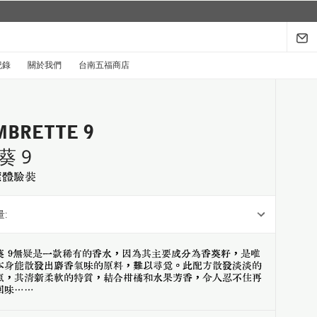
城市限定系列回來了...
探索禮盒於8月1日至9月30日限時登場
.
紀錄
關於我們
台南五福商店
MBRETTE 9
葵 9
索體驗裝
:
葵 9無疑是一款稀有的香水，因為其主要成分為香葵籽，是唯
本身能散發出麝香氣味的原料，難以尋覓。此配方散發淡淡的
氣，其清新柔軟的特質，結合柑橘和水果芳香，令人忍不住再
回味……