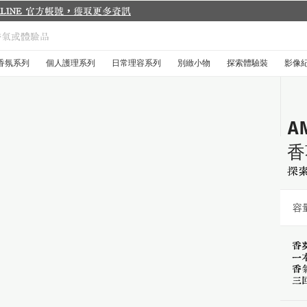
香氛系列
個人護理系列
日常理容系列
別緻小物
探索體驗裝
影像
A
香
探
容量
香
一
香
三