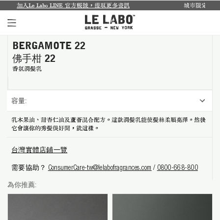
bo LINE 官方帳號，獲取更多資訊
城市限定系列回來了...
探索禮盒
BERGAMOTE 22
個人香氛系列
佛手柑 22
室內香氛系列
香氛潤髮乳
個人護理系列
容量:
日常理容系列
乳木果油、甜杏仁油及蘆薈混合配方。這款潤髮乳能使髮絲柔順亮澤。然後
它會讓你的秀髮很好聞，就這樣。
別緻小物
台灣實體店鋪一覽
探索體驗裝
需要協助？
ConsumerCare-tw@lelabofragrances.com
/
0800-668-800
影像紀錄
為你推薦:
關於我們