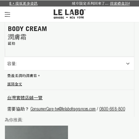
取更多資訊
城市限定系列回來了...
探索禮盒於8月1日至9月30日限
BODY CREAM
個人香氛系列
潤膚霜
室內香氛系列
羅勒
個人護理系列
容量:
日常理容系列
豐盈柔潤的潤膚霜。
展開全文
別緻小物
台灣實體店鋪一覽
探索體驗裝
需要協助？
ConsumerCare-tw@lelabofragrances.com
/
0800-668-800
影像紀錄
為你推薦:
關於我們