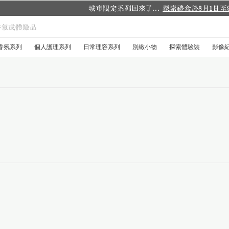
城市限定系列回來了...
探索禮盒於8月1日至9月30日限時登場
.
香氛系列
個人護理系列
日常理容系列
別緻小物
探索體驗裝
影像