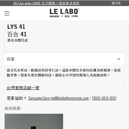
Le Labo LINE 官方帳號，獲取更多資訊
城市限定系列回來了...
LYS 41
個人香氛系列
百合 41
室內香氛系列
香氛身體乳液
個人護理系列
容量:
日常理容系列
富含乳木果油、酪梨油和甜杏仁油。這款身體乳令你的肌膚柔軟順滑，並散
發芳香。想要有更好體驗的話，讓你心中所想的那個人為你塗抹吧。
別緻小物
台灣實體店鋪一覽
探索體驗裝
需要協助？
ConsumerCare-tw@lelabofragrances.com
/
0800-668-800
影像紀錄
為你推薦:
關於我們