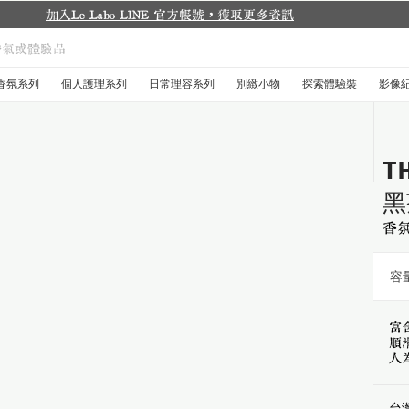
城市限定
香氛系列
個人護理系列
日常理容系列
別緻小物
探索體驗裝
影像
TH
黑
香
容量
富
順
人