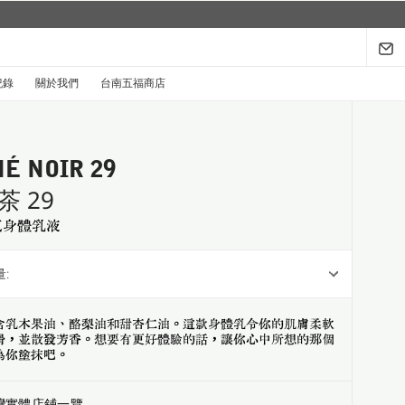
系列回來了...
探索禮盒於8月1日至9月30日限時登場
.
紀錄
關於我們
台南五福商店
É NOIR 29
茶 29
氛身體乳液
:
含乳木果油、酪梨油和甜杏仁油。這款身體乳令你的肌膚柔軟
滑，並散發芳香。想要有更好體驗的話，讓你心中所想的那個
為你塗抹吧。