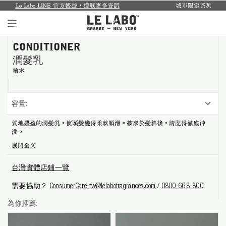
LINE 官方帳號，獲取更多資訊
城市限定系列回來了...
探索禮盒於8月
CONDITIONER
個人香氛系列
潤髮乳
室內香氛系列
檜木
個人護理系列
容量:
日常理容系列
質地豐盈的潤髮乳，使頭髮變得柔軟順滑。按摩於髮絲後，請記得徹底沖
洗。
別緻小物
展開全文
探索體驗裝
台灣實體店鋪一覽
影像紀錄
需要協助？
ConsumerCare-tw@lelabofragrances.com
/
0800-668-800
為你推薦:
關於我們