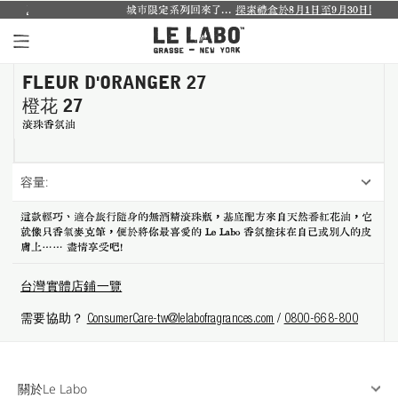
城市限定系列回來了...
探索禮盒於8月1日至9月30日限時登場
.
FLEUR D'ORANGER 27
個人香氛系列
橙花 27
室內香氛系列
滾珠香氛油
個人護理系列
容量:
日常理容系列
這款輕巧、適合旅行隨身的無酒精滾珠瓶，基底配方來自天然番紅花油，它
就像只香氣麥克筆，便於將你最喜愛的 Le Labo 香氛塗抹在自己或別人的皮
別緻小物
膚上…… 盡情享受吧！
探索體驗裝
台灣實體店鋪一覽
需要協助？
ConsumerCare-tw@lelabofragrances.com
/
0800-668-800
影像紀錄
關於我們
關於Le Labo