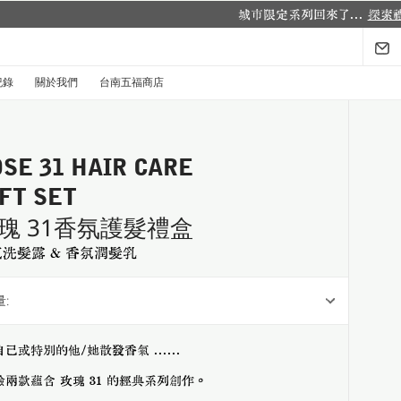
紀錄
關於我們
台南五福商店
SE 31 HAIR CARE
FT SET
瑰 31香氛護髮禮盒
洗髮露 & 香氛潤髮乳
:
己或特別的他/她散發香氣 ......
驗兩款蘊含 玫瑰 31 的經典系列創作。