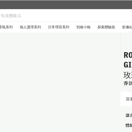
城市限定系列回來了...
探索禮盒於8月1日至9月30日限時登場
.
香氛系列
個人護理系列
日常理容系列
別緻小物
探索體驗裝
影像
RO
GI
玫
香氛
容量
讓自
體