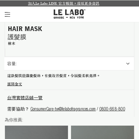
加入Le Labo LINE 官方帳號，獲取更多資訊
城市限定系列回來了
HAIR MASK
個人香氛系列
護髮膜
室內香氛系列
檜木
個人護理系列
容量:
日常理容系列
這款髮膜能滋養髮絲，有效改善髮質，令頭髮柔軟亮澤。
展開全文
別緻小物
台灣實體店鋪一覽
探索體驗裝
需要協助？
ConsumerCare-tw@lelabofragrances.com
/
0800-668-800
影像紀錄
為你推薦:
關於我們