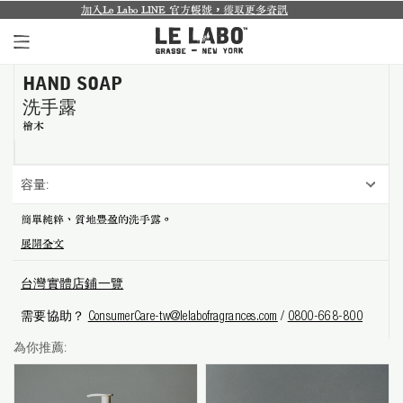
入Le Labo LINE 官方帳號，獲取更多資訊
城市限定系列回來了..
HAND SOAP
個人香氛系列
洗手露
室內香氛系列
檜木
個人護理系列
容量:
日常理容系列
簡單純粹、質地豐盈的洗手露。
展開全文
別緻小物
台灣實體店鋪一覽
探索體驗裝
需要協助？
ConsumerCare-tw@lelabofragrances.com
/
0800-668-800
影像紀錄
為你推薦:
關於我們