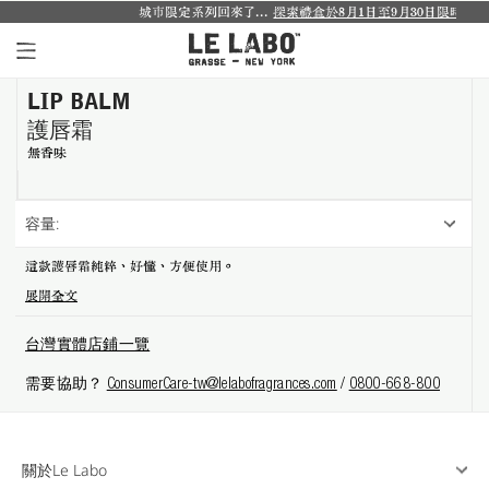
城市限定系列回來了...
探索禮盒於8月1日至9月30日限時登場
.
LIP BALM
個人香氛系列
護唇霜
室內香氛系列
無香味
個人護理系列
容量:
日常理容系列
這款護唇霜純粹、好懂、方便使用。
展開全文
別緻小物
台灣實體店鋪一覽
探索體驗裝
需要協助？
ConsumerCare-tw@lelabofragrances.com
/
0800-668-800
影像紀錄
關於我們
關於Le Labo