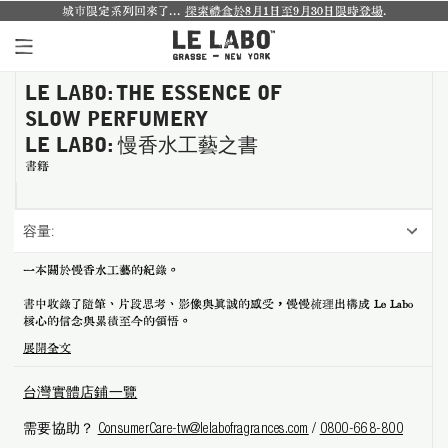
城市限定系列回來了...
探索禮盒於8月1日至9月30日限時登場
.
LE LABO: THE ESSENCE OF
個人香氛系列
SLOW PERFUMERY
室內香氛系列
LE LABO: 慢香水工藝之書
書籍
個人護理系列
容量:
日常理容系列
一本關於慢香水工藝的紀錄。
別緻小物
書中收錄了隨筆、片段思考、影像與真誠的感受，慢慢梳理出構成 Le Labo
探索體驗裝
核心的信念與累積至今的領悟。
展開全文
影像紀錄
台灣實體店鋪一覽
關於我們
需要協助？
ConsumerCare-tw@lelabofragrances.com
/
0800-668-800