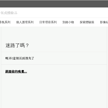
城市限定系列回來了...
探索禮盒於8月1日至9月30日限時登
香氛系列
個人護理系列
日常理容系列
別緻小物
探索體驗裝
影像
迷路了嗎？
噢不！這個頁面消失了
跟隨你的嗅覺...