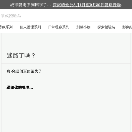
城市限定系列回來了...
探索禮盒於8月1日至9月30日限時登場
.
香氛系列
個人護理系列
日常理容系列
別緻小物
探索體驗裝
影像
迷路了嗎？
噢不！這個頁面消失了
跟隨你的嗅覺...