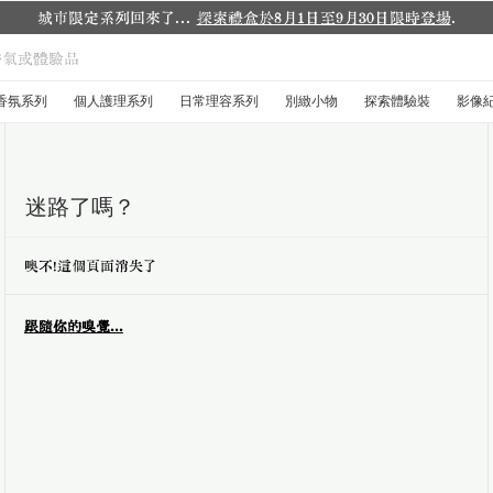
城市限定系列回來了...
探索禮盒於8月1日至9月30日限時登場
.
香氛系列
個人護理系列
日常理容系列
別緻小物
探索體驗裝
影像
迷路了嗎？
噢不！這個頁面消失了
跟隨你的嗅覺...