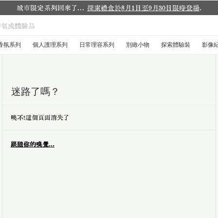
城市限定系列回來了...
探索禮盒於8月1日至9月30日限時登場
.
香氛系列
個人護理系列
日常理容系列
別緻小物
探索體驗裝
影像
迷路了嗎？
噢不！這個頁面消失了
跟隨你的嗅覺...