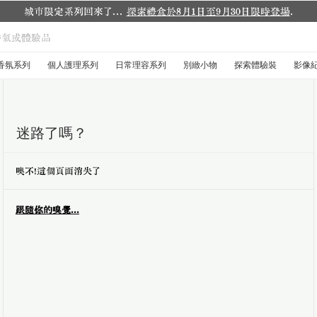
城市限定系列回來了...
探索禮盒於8月1日至9月30日限時登場
.
香氛系列
個人護理系列
日常理容系列
別緻小物
探索體驗裝
影像
迷路了嗎？
噢不！這個頁面消失了
跟隨你的嗅覺...