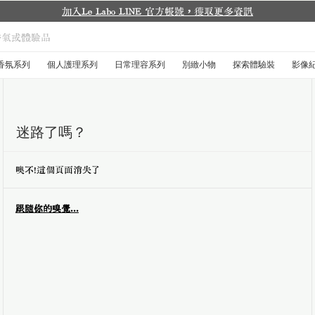
香氛系列
個人護理系列
日常理容系列
別緻小物
探索體驗裝
影像
迷路了嗎？
噢不！這個頁面消失了
跟隨你的嗅覺...