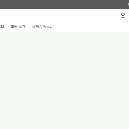
來了...
探索禮盒於8月1日至9月30日限時登場
.
紀錄
關於我們
台南五福商店