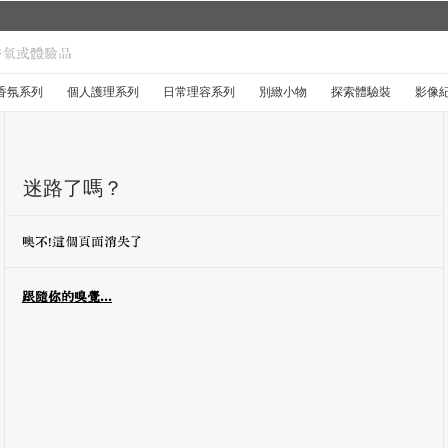
城市限定系列回
香氛系列
個人護理系列
日常理容系列
別緻小物
探索體驗裝
影像
迷路了嗎？
噢不！這個頁面消失了
跟隨你的嗅覺...