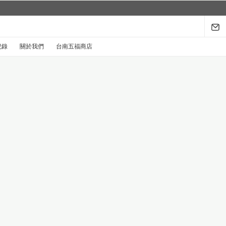
系列回來了...
探索禮盒於8月1日至9月30日限時登場
.
紀錄
關於我們
台南五福商店