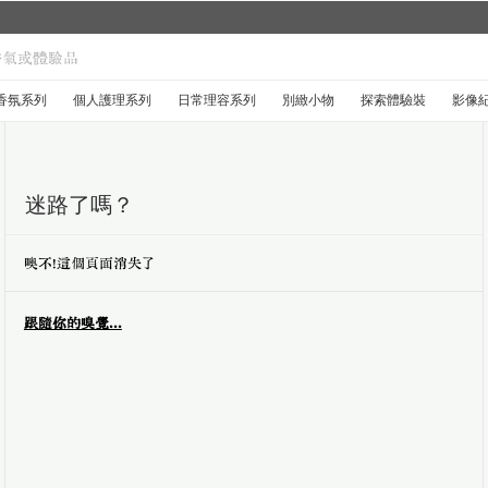
城市限定
香氛系列
個人護理系列
日常理容系列
別緻小物
探索體驗裝
影像
迷路了嗎？
噢不！這個頁面消失了
跟隨你的嗅覺...