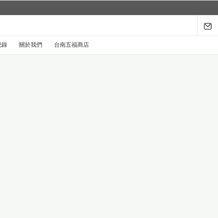
城市限定系列回來了...
探索
紀錄
關於我們
台南五福商店