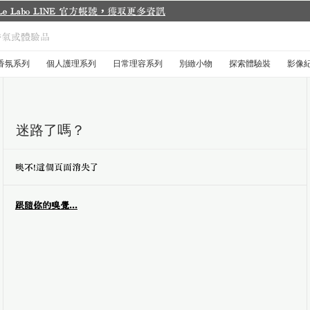
香氛系列
個人護理系列
日常理容系列
別緻小物
探索體驗裝
影像
迷路了嗎？
噢不！這個頁面消失了
跟隨你的嗅覺...