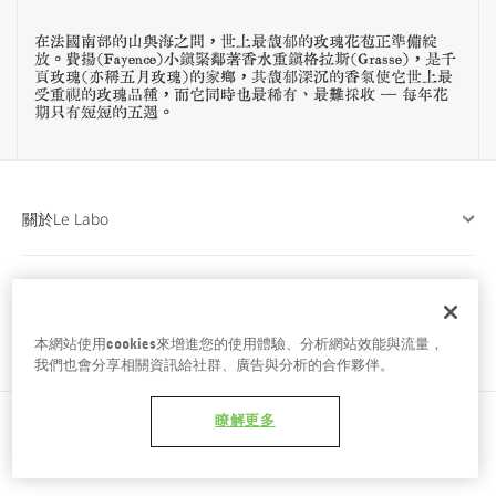
台南五福商店
在法國南部的山與海之間，世上最馥郁的玫瑰花苞正準備綻
放。費揚（Fayence）小鎮緊鄰著香水重鎮格拉斯（Grasse），是千
頁玫瑰（亦稱五月玫瑰）的家鄉，其馥郁深沉的香氣使它世上最
受重視的玫瑰品種，而它同時也最稀有、最難採收 — 每年花
期只有短短的五週。
關於Le Labo
顧客服務
本網站使用cookies來增進您的使用體驗、分析網站效能與流量，
與我們相見
我們也會分享相關資訊給社群、廣告與分析的合作夥伴。
瞭解更多
© Le Labo Fragrances 全球版權所有