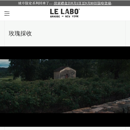
城市限定系列回來了...
探索禮盒於8月1日至9月30日限時登場
.
個人香氛系列
玫瑰採收
室內香氛系列
個人護理系列
日常理容系列
別緻小物
探索體驗裝
影像紀錄
關於我們