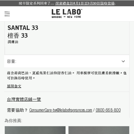
城市限定系列回來了...
探索禮盒於8月1日至9月30日限時登場
.
SANTAL 33
個人香氛系列
檀香 33
室內香氛系列
潤膚油
個人護理系列
容量:
日常理容系列
蘊含荷荷巴油、夏烕夷果仁油和甜杏仁油。 用來按摩可使肌膚柔軟滑嫩，也
可於沐浴時使用。
別緻小物
展開全文
探索體驗裝
台灣實體店鋪一覽
影像紀錄
需要協助？
ConsumerCare-tw@lelabofragrances.com
/
0800-668-800
為你推薦:
關於我們