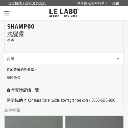
，獲取更多資訊
城市限定系列回來了...
探索禮盒於8月1日至9月30日
SHAMPOO
個人香氛系列
洗髮露
室內香氛系列
檜木
個人護理系列
容量:
日常理容系列
質地豐盈的洗髮露。
展開全文
別緻小物
台灣實體店鋪一覽
探索體驗裝
需要協助？
ConsumerCare-tw@lelabofragrances.com
/
0800-668-800
影像紀錄
為你推薦:
關於我們