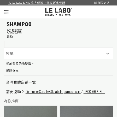
 LINE 官方帳號，獲取更多資訊
城市限定系列回來了...
探索禮盒於8
SHAMPOO
個人香氛系列
洗髮露
室內香氛系列
羅勒
個人護理系列
容量:
日常理容系列
質地豐盈的洗髮露。
展開全文
別緻小物
台灣實體店鋪一覽
探索體驗裝
需要協助？
ConsumerCare-tw@lelabofragrances.com
/
0800-668-800
影像紀錄
為你推薦:
關於我們