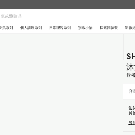
城市限定系列回來了...
探索禮盒於8月1日至9月30日限時登場
.
香氛系列
個人護理系列
日常理容系列
別緻小物
探索體驗裝
影像
S
沐
柑
容量
泡
神
展