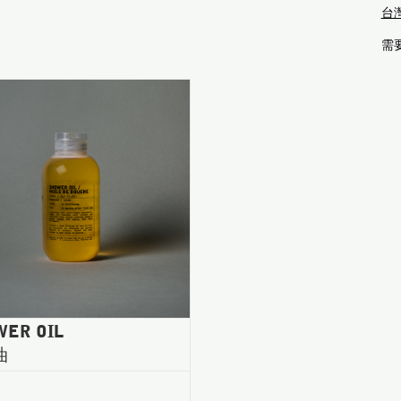
台
需
WER OIL
油