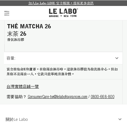
加入Le Labo LINE 官方帳號，獲取更多資訊
城市限定
THÉ MATCHA 26
個人香氛系列
末茶 26
室內香氛系列
香氛沐浴膠
個人護理系列
容量:
日常理容系列
富含維他命E和蘆薈。在你獨自淋浴時，這款沐浴膠能為你洗滌身心。但如
果你不是獨自一人，它就只能單純清潔身體。
別緻小物
台灣實體店鋪一覽
探索體驗裝
需要協助？
ConsumerCare-tw@lelabofragrances.com
/
0800-668-800
影像紀錄
關於我們
關於Le Labo