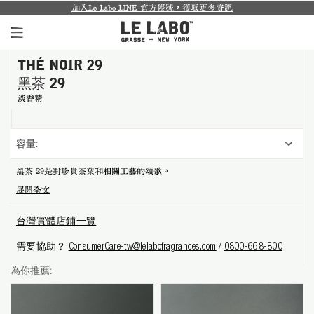
加入Le Labo LINE 官方帳號，獲取更多資訊
城市限定系列回來
THÉ NOIR 29
個人香氛系列
黑茶 29
室內香氛系列
淡香精
個人護理系列
容量:
日常理容系列
黑茶 29是對珍貴茶葉和相關工藝的頌歌。
展開全文
別緻小物
台灣實體店鋪一覽
探索體驗裝
需要協助？
ConsumerCare-tw@lelabofragrances.com
/
0800-668-800
影像紀錄
為你推薦:
關於我們