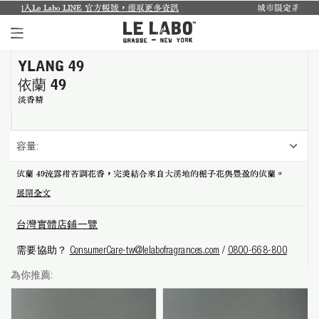
bo LINE 官方帳號，獲取更多資訊
城市限定系列回來了...
探索禮盒於
YLANG 49
個人香氛系列
依蘭 49
室內香氛系列
淡香精
個人護理系列
容量:
日常理容系列
依蘭 49流露柑苔調花香，完美結合來自大溪地的梔子花與豐盈的依蘭。
展開全文
別緻小物
台灣實體店鋪一覽
探索體驗裝
需要協助？
ConsumerCare-tw@lelabofragrances.com
/
0800-668-800
影像紀錄
為你推薦:
關於我們