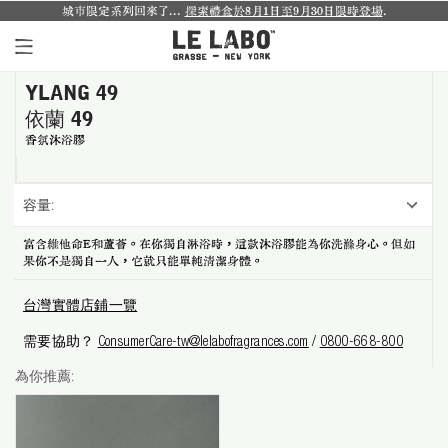
城市限定系列回來了...
探索禮盒於8月1日至9月30日限時登場
.
YLANG 49
個人香氛系列
依蘭 49
室內香氛系列
香氛沐浴膠
個人護理系列
容量:
日常理容系列
富含維他命E和蘆薈。在你獨自淋浴時，這款沐浴膠能為你洗滌身心。但如
果你不是獨自一人，它就只能單純清潔身體。
別緻小物
台灣實體店鋪一覽
探索體驗裝
需要協助？
ConsumerCare-tw@lelabofragrances.com
/
0800-668-800
影像紀錄
為你推薦:
關於我們