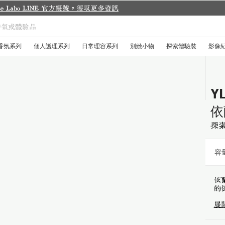
香氛系列
個人護理系列
日常理容系列
別緻小物
探索體驗裝
影像
Y
依
探
容量
依
的
展