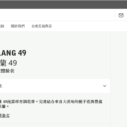
城市限定系列回來了...
探索禮盒於8月1日至9月30日限時登場
.
紀錄
關於我們
台南五福商店
LANG 49
蘭 49
索體驗裝
:
蘭 49流露柑苔調花香，完美結合來自大溪地的梔子花與豐盈
依蘭。
開全文