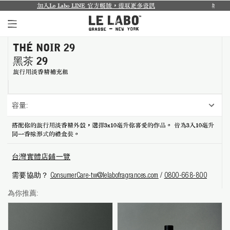
Le Labo LINE 官方帳號，獲取更多資訊
城市限定系列回來了...
THÉ NOIR 29
個人香氛系列
黑茶 29
室內香氛系列
旅行用淡香精補充組
個人護理系列
容量:
日常理容系列
搭配你的旅行用淡香精外殼，選擇3x10毫升你喜愛的作品。 皆為3入10毫升
同一香味形式的禮盒裝。
別緻小物
台灣實體店鋪一覽
探索體驗裝
需要協助？
ConsumerCare-tw@lelabofragrances.com
/
0800-668-800
影像紀錄
為你推薦:
關於我們